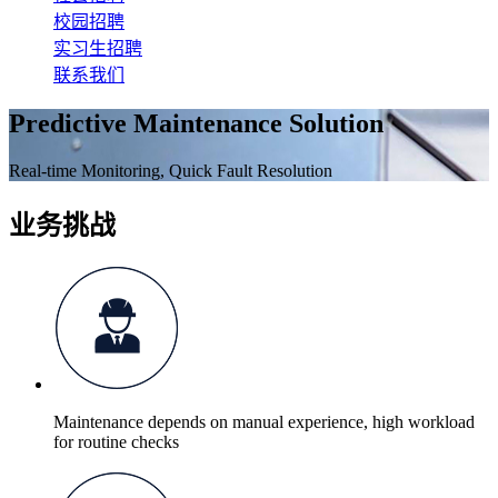
校园招聘
实习生招聘
联系我们
Predictive Maintenance Solution
Real-time Monitoring, Quick Fault Resolution
业务挑战
Maintenance depends on manual experience, high workload
for routine checks