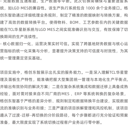
- 克服数据互通难题，生产数据零中断。此次切换需确保与重要遗留系
统，如LGD MES的兼容性。该生产执行系统包含 1000 余个业务接口。格
创东智助通过详细梳理业务规则，制定了精准的数据映射与转换方案，构
建了高效的数据转换平台。使得物料、BOM、工艺参数在内的关键数据
能在TCL华星新系统与LGD MES之间实现准确识别与交互，有效保障了切
换期间的生产连续性。
- 核心数据归一化，运营决策实时可信。实现了跨基地财务数据与核心运
营指标的统一化采集与分析，显著提升决策支持的可信度与时效性，为其
统一管理奠定坚实基础。
项目实施中，格创东智展示出扎实的服务能力。一是深入理解TCL华星管
理及面板生产特性，能准确把握大型集团统一管理与本地化生产平衡点,
并输出有效协同的解决方案；二是在复杂系统集成和数据迁移上具备成熟
经验，面对需对接来自不同厂商的MES 、ERP 等系统转换的复杂场景，
格创东智基于严格的差异分析、规则制定和数据转换平台建设，实现数据
流的准确识别与业务衔接；三是严谨的项目拆解管理和风控机制，该项目
遵从了过渡-迁移-再切换的分阶段路径，每个步骤都进行充分验证和预案
准备，最大限度实现了系统切换过程客户业务运行零中断。