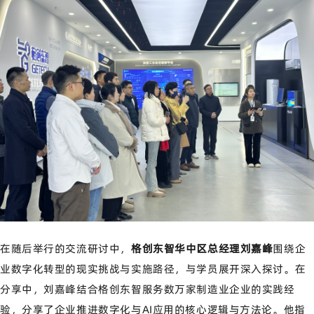
在随后举行的交流研讨中，
格创东智华中区总经理刘嘉峰
围绕企
业数字化转型的现实挑战与实施路径，与学员展开深入探讨。
在
分享中，刘嘉峰
结合格创东智服务
数万
家制造业企业的
实践经
验
，分享了
企业推进数字化与AI应用的核心逻辑
与方法
论。他指