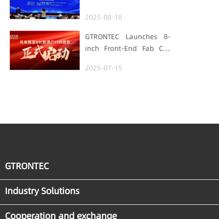
Foundation
Hubei Smart
2025-08-18
Manufacturing Track
GTRONTEC Launches 8-
inch Front-End Fab CIM
Project in Malaysia,
2025-07-15
Empowering Global
Semiconductor Smart
Manufacturing
GTRONTEC
Industry Solutions
Cooperation and exchange