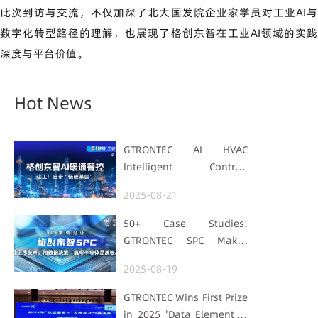
此次到访与交流，不仅加深了北大国发院企业家学员对工业AI与
数字化转型路径的理解，也展现了格创东智在工业AI领域的实践
深度与平台价值。
Hot News
GTRONTEC AI HVAC
Intelligent Control:
Embedding Factories
2025-08-21
with "Low-Carbon DNA"
50+ Case Studies!
GTRONTEC SPC Makes
Processes Speak, Uses
2025-08-19
Data for Decisions,
Strengthens
GTRONTEC Wins First Prize
Semiconductor Quality
in 2025 'Data Element ×'