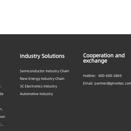
Cooperation and
Industry Solutions
exchange
Semiconductor Industry Chain
Hotline：400-600-2869
New Energy Industry Chain
Email: partner@gtrontec.co
s:
3C Electronics Industry
ide
Automotive Industry
n,
bon
c.,