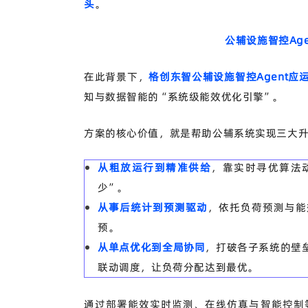
头
。
公辅设施智控
Ag
在此背景下，
格创东智公辅设施智控
Agent应
知与数据智能的
“系统级能效优化引擎”。
方案的核心价值，就是帮助公辅系统实现三大
从
粗放运行到精准供给
，靠实时寻优算法
少”。
从
事后统计到预测驱动
，依托负荷预测与能
预。
从
单点优化到全局协同
，打破各子系统的壁
联动调度，让负荷分配达到最优。
通过部署能效实时监测、在线仿真与智能控制