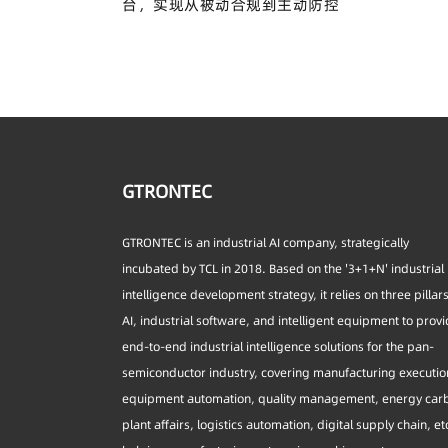
台，实现从被动合规到主动防控
GTRONTEC
GTRONTEC is an industrial AI company, strategically
incubated by TCL in 2018. Based on the '3+1+N' industrial
intelligence development strategy, it relies on three pillar
AI, industrial software, and intelligent equipment to prov
end-to-end industrial intelligence solutions for the pan-
semiconductor industry, covering manufacturing executio
equipment automation, quality management, energy car
plant affairs, logistics automation, digital supply chain, et