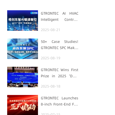
GTRONTEC AI HVAC
Intelligent Control:
Embedding Factories
2025-08-21
with "Low-Carbon
DNA"
50+ Case Studies!
GTRONTEC SPC Makes
Processes Speak,
2025-08-19
Uses Data for
Decisions,
GTRONTEC Wins First
Strengthens
Prize in 2025 'Data
Semiconductor
Element ×' Hubei
Quality Foundation
2025-08-18
Smart Manufacturing
Track
GTRONTEC Launches
8-inch Front-End Fab
CIM Project in
2025-07-15