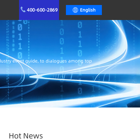
400-600-2869
English
ndustry event guide, to dialogues among top
Hot News