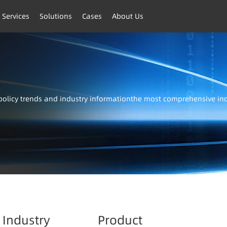
 Services
Solutions
Cases
About Us
t policy trends and industry informationthe most comprehensive i
Industry
Product