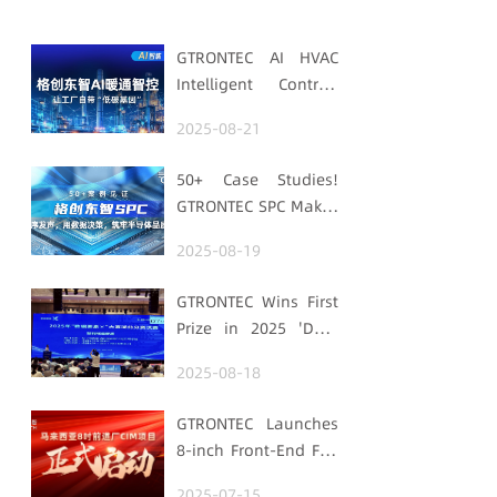
GTRONTEC AI HVAC
Intelligent Control:
Embedding Factories
2025-08-21
with "Low-Carbon
DNA"
50+ Case Studies!
GTRONTEC SPC Makes
Processes Speak,
2025-08-19
Uses Data for
Decisions,
GTRONTEC Wins First
Strengthens
Prize in 2025 'Data
Semiconductor
Element ×' Hubei
Quality Foundation
2025-08-18
Smart Manufacturing
Track
GTRONTEC Launches
8-inch Front-End Fab
CIM Project in
2025-07-15