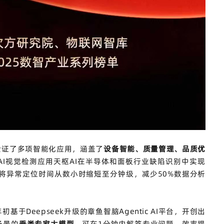
验证了多项智能化应用，涵盖了
设备智能、质量管理、品质优
AI
视觉检测应用天枢
AI
在半导体和面板行业缺陷识别中实现
将异常定位时间从数小时缩短至分钟级，减少
50%
数据分析
年初基于
Deepseek
升级的章鱼智脑
Agentic AI
平台，开创出
场景的
垂类专家大模型
，可在
1
分钟内解答专业问题，效率提