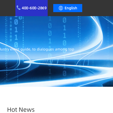
400-600-2869
English
ndustry event guide, to dialogues among top
Hot News