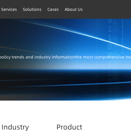
 Services
Solutions
Cases
About Us
t policy trends and industry informationthe most comprehensive i
Industry
Product