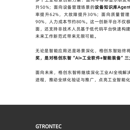
升
50%
；面向设备管理场景的
设备知识库
Agen
率提升
62%
，大故障提升
30%
；面向质量管理
90%
，人力成本节约
80%
。这一创新平台不仅
面，还支持非技术人员基于低代码平台快速构
未来工作新范式带来无限可能。
无论是智能应用还是场景深化，格创东智始终
奖，是对格创东智“
AI+
工业软件
+
智能装备”三
面向未来，格创东智将继续深化工业
AI
全栈解
进程
，推动全球化验证与推广，点亮工业智能
GTRONTEC