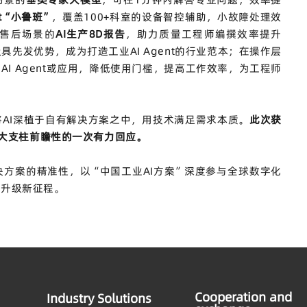
t“
小鲁班
”
，覆盖
100+
科室的设备智控辅助，小故障处理效
售后场景的
AI
生产
8D
报告
，助力质量工程师编撰效率提升
极具先发优势，成为打造工业
AI Agent
的行业范本；在操作层
建
AI Agent
或应用，降低使用门槛，提高工作效率，为工程师
将
AI
深植于自有解决方案之中，用技术满足需求本质。
此次获
大支柱前瞻性的一次有力回应。
决方案的精准性，以
“
中国工业
AI
方案
”
深度参与全球数字化
化升级新征程。
Cooperation and
Industry Solutions