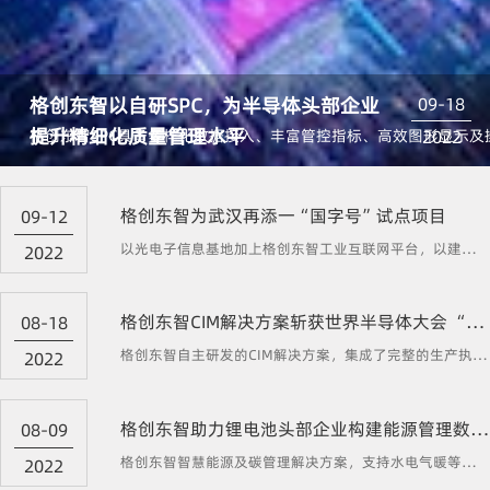
格创东智以自研SPC，为半导体头部企业
09-18
提升精细化质量管理水平
格创东智SPC具备多样化数据接入、丰富管控指标、高效图形显示
2022
格创东智为武汉再添一“国字号”试点项目
09-12
以光电子信息基地加上格创东智工业互联网平台，以建设示范基地工业互联网平台为抓手，进一步完善基地企业数字化升级基础设施和技术支撑，推动企业在研发设计、生产管控、经营管理、运维服务等业务场景的数字化转型升级，打造“工业互联网平台+产业基地”的示范标杆
2022
格创东智CIM解决方案斩获世界半导体大会 “芯势力”产品大奖
08-18
格创东智自主研发的CIM解决方案，集成了完整的生产执行系统MES、设备管理系统EAP、统计过程控制SPC、先进过程控制APC、故障侦测及分类FDC、良率管理系统YMS系统等一系列关键系统，实现了动态设备管理、精准物流管理、高效计划协同、透明的生产执行和精准的质量追溯，实现计划、采购、制造端到端的数据及系统拉通和智能化管理，具备行业领先的核心技术实力和赋能能力。
2022
格创东智助力锂电池头部企业构建能源管理数字化体系
08-09
格创东智智慧能源及碳管理解决方案，支持水电气暖等多种能源介质，满足数据点位数超十万的工厂集中管理能源及碳的需求，助力企业构建整体能源管理数字化体系，打造数字化零碳工厂。
2022