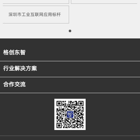
深圳市工业互联网应用标杆
格创东智
行业解决方案
合作交流