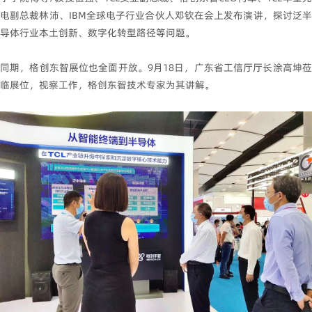
电副总裁林沛、IBM全球电子行业合伙人邓钦在会上发布演讲，探讨泛半
导体行业本土创新、数字化转型路径等问题。
同期，格创东智展位也全面开放。9月18日，广东省工信厅厅长涂高坤莅
临展位，视察工作，格创东智技术专家为其讲解。