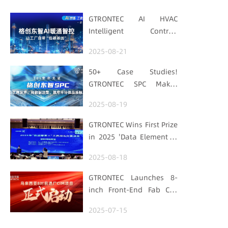
GTRONTEC AI HVAC
Intelligent Control:
Embedding Factories
2025-08-21
with "Low-Carbon DNA"
50+ Case Studies!
GTRONTEC SPC Makes
Processes Speak, Uses
2025-08-19
Data for Decisions,
Strengthens
GTRONTEC Wins First Prize
Semiconductor Quality
in 2025 'Data Element ×'
Foundation
Hubei Smart
2025-08-18
Manufacturing Track
GTRONTEC Launches 8-
inch Front-End Fab CIM
Project in Malaysia,
2025-07-15
Empowering Global
Semiconductor Smart