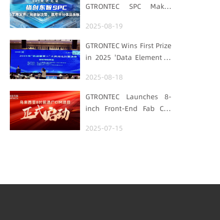
GTRONTEC SPC Makes
Processes Speak, Uses
2025-08-19
Data for Decisions,
Strengthens
GTRONTEC Wins First Prize
Semiconductor Quality
in 2025 'Data Element ×'
Foundation
Hubei Smart
2025-08-18
Manufacturing Track
GTRONTEC Launches 8-
inch Front-End Fab CIM
Project in Malaysia,
2025-07-15
Empowering Global
Semiconductor Smart
Manufacturing