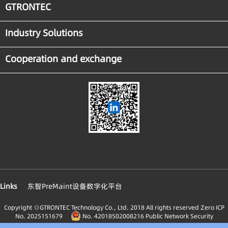
GTRONTEC
Industry Solutions
Cooperation and exchange
Links
东智PreMaint设备数字化平台
Copyright ◎GTRONTEC Technology Co., Ltd. 2018 All rights reserved
Zero ICP
No. 2025151679
No. 42018502008216 Public Network Security