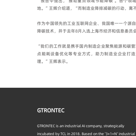
“报告中提出，‘推动重点领域节能降碳’。各个领
地。”王辉介绍道，“而制造业降排减碳的行动，离
作为中国领先的工业互联网企业、我国唯一一个源自
降碳技术，并于去年8月入选上海市经济和信息委员
“我们的工作就是携手国内制造企业聚焦能源和碳管
点能耗设备优化等专业方式，助力制造业企业打造
理。”王辉表示。
GTRONTEC
GTRONTEC is an industrial AI company, strategically
incubated by TCL in 2018. Based on the '3+1+N' industrial