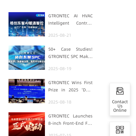
GTRONTEC AI HVAC
Intelligent Control:
Embedding Factories
2025-08-21
with "Low-Carbon
DNA"
50+ Case Studies!
GTRONTEC SPC Makes
Processes Speak,
2025-08-19
Uses Data for
Decisions,
GTRONTEC Wins First
Strengthens
Prize in 2025 'Data
Semiconductor
Element ×' Hubei
Quality Foundation
Contact
2025-08-18
Smart Manufacturing
Us
Online
Track
GTRONTEC Launches
8-inch Front-End Fab
CIM Project in
2025-07-15