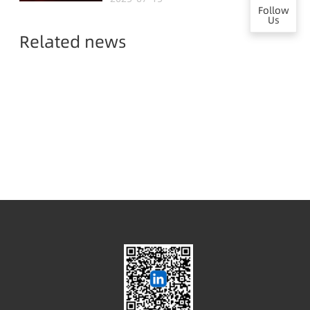
Malaysia,
Follow
Us
Empowering Global
Related news
Semiconductor Smart
Manufacturing