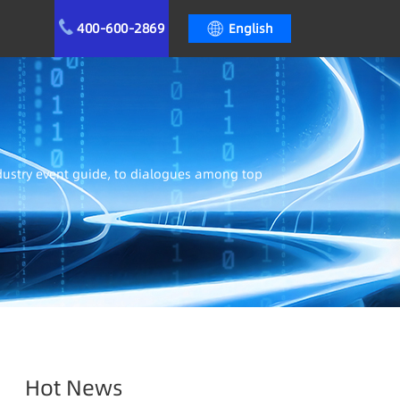
400-600-2869
English
ndustry event guide, to dialogues among top
Hot News