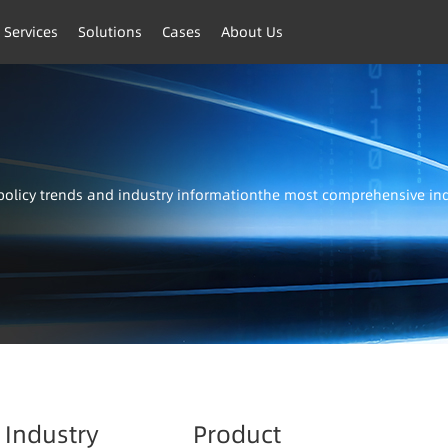
 Services
Solutions
Cases
About Us
t policy trends and industry informationthe most comprehensive i
Industry
Product