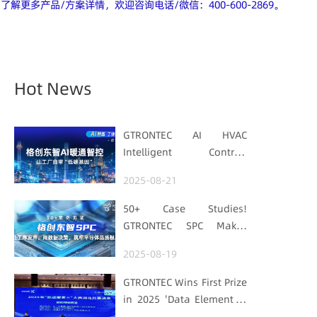
了解更多产品/方案详情，欢迎咨询电话/微信：400-600-2869。
Hot News
GTRONTEC AI HVAC
Intelligent Control:
Embedding Factories
2025-08-21
with "Low-Carbon DNA"
50+ Case Studies!
GTRONTEC SPC Makes
Processes Speak, Uses
2025-08-19
Data for Decisions,
Strengthens
GTRONTEC Wins First Prize
Semiconductor Quality
in 2025 'Data Element ×'
Foundation
Hubei Smart