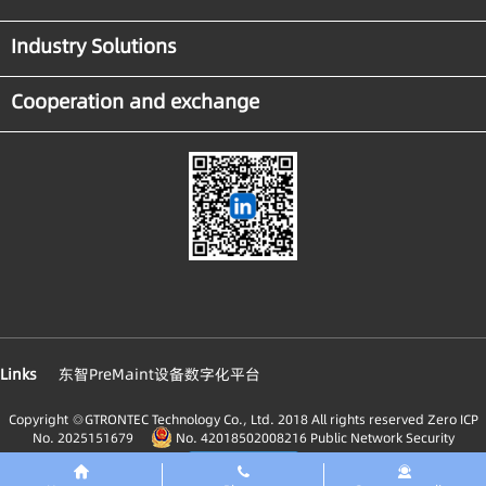
Industry Solutions
Cooperation and exchange
Links
东智PreMaint设备数字化平台
Copyright ◎GTRONTEC Technology Co., Ltd. 2018 All rights reserved
Zero ICP
No. 2025151679
No. 42018502008216 Public Network Security