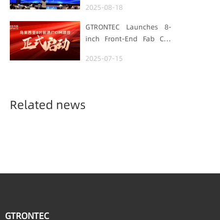
2025-08-18
Manufacturing Track
GTRONTEC Launches 8-
inch Front-End Fab CIM
Project in Malaysia,
2025-07-15
Empowering Global
Semiconductor Smart
Manufacturing
Related news
GTRONTEC