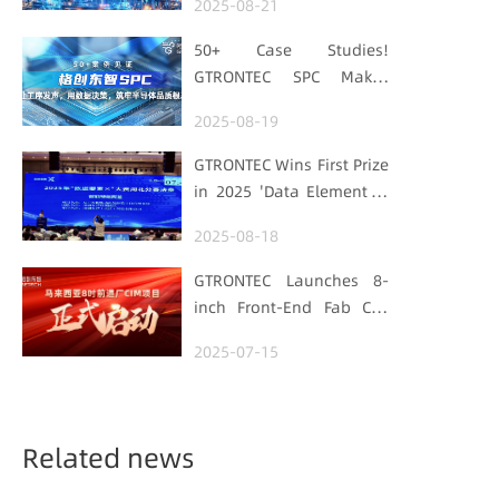
2025-08-21
with "Low-Carbon DNA"
50+ Case Studies!
GTRONTEC SPC Makes
Processes Speak, Uses
2025-08-19
Data for Decisions,
Strengthens
GTRONTEC Wins First Prize
Semiconductor Quality
in 2025 'Data Element ×'
Foundation
Hubei Smart
2025-08-18
Manufacturing Track
GTRONTEC Launches 8-
inch Front-End Fab CIM
Project in Malaysia,
2025-07-15
Empowering Global
Semiconductor Smart
Manufacturing
Related news