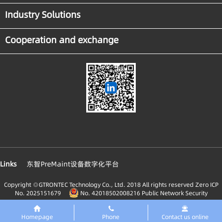
Industry Solutions
Cooperation and exchange
Links
东智PreMaint设备数字化平台
Copyright ◎GTRONTEC Technology Co., Ltd. 2018 All rights reserved
Zero ICP
No. 2025151679
No. 42018502008216 Public Network Security
Homepage
Phone
Contact us online