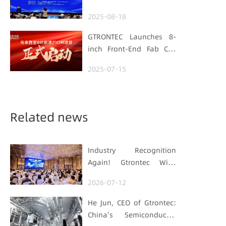
Foundation
Hubei Smart
2025-08-18
Manufacturing Track
GTRONTEC Launches 8-
inch Front-End Fab CIM
Project in Malaysia,
2025-07-15
Empowering Global
Semiconductor Smart
Manufacturing
Related news
Industry Recognition
Again! Gtrontec Wins
OFweek 2026 China Smart
2026-07-12
Manufacturing Industry
Annual Outstanding
He Jun, CEO of Gtrontec:
Leading Enterprise Award
China's Semiconductor