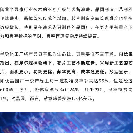
随着半导体行业技术的不断升级与设备演进，晶圆制造工艺制程
飞速进步，晶体管密度成倍增加，芯片制造良率管理难度也呈指
数级增长。特别是在追求先进制程的晶圆厂，在努力平衡量产压
力和良率指标的同时，良率管理复杂度持续提高。
半导体工厂将产品良率视为生命线，其重要性不言而喻。
肖长宝
指出，在摩尔定律驱动下，芯片工艺不断进步。采用新工艺的芯
片，面积更小，功耗更优，频率更高，成本还更低。
数据显示，
即便晶圆厂一条产线上每一道制程良率都高达
99%
，但是经
600
道工序后，整体良率只有
0.24%
，几乎为
0
。良率每提
1%
，对晶圆厂而言，就意味着多赚
1.5
亿美元。