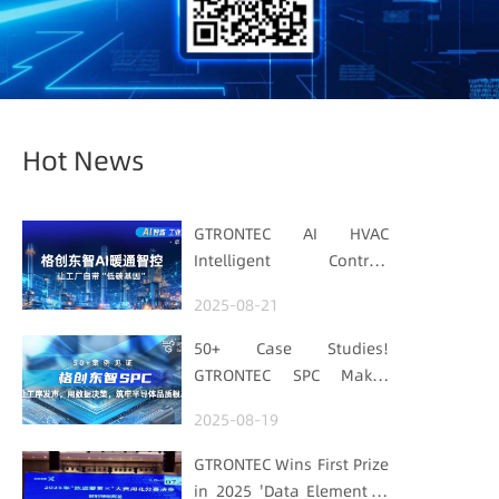
Hot News
GTRONTEC AI HVAC
Intelligent Control:
Embedding Factories
2025-08-21
with "Low-Carbon DNA"
50+ Case Studies!
GTRONTEC SPC Makes
Processes Speak, Uses
2025-08-19
Data for Decisions,
Strengthens
GTRONTEC Wins First Prize
Semiconductor Quality
in 2025 'Data Element ×'