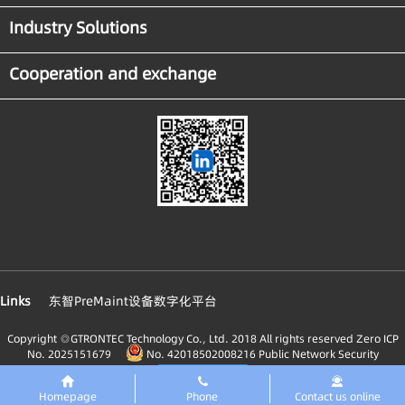
Industry Solutions
Cooperation and exchange
Links
东智PreMaint设备数字化平台
Copyright ◎GTRONTEC Technology Co., Ltd. 2018 All rights reserved
Zero ICP
No. 2025151679
No. 42018502008216 Public Network Security
Homepage
Phone
Contact us online