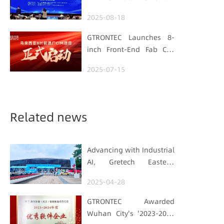
Foundation
Hubei Smart
2025-08-18
Manufacturing Track
GTRONTEC Launches 8-
inch Front-End Fab CIM
Project in Malaysia,
2025-07-15
Empowering Global
Semiconductor Smart
Manufacturing
Related news
Advancing with Industrial
AI, Gretech Eastech
Shines at Digital China
2025-04-28
Summit
GTRONTEC Awarded
Wuhan City's '2023-2024