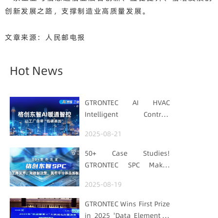
创新发展之路，支撑制造业高质量发展。
文章来源：人民邮电报
Hot News
GTRONTEC AI HVAC
Intelligent Control:
Embedding Factories
2025-08-21
with "Low-Carbon DNA"
50+ Case Studies!
GTRONTEC SPC Makes
Processes Speak, Uses
2025-08-19
Data for Decisions,
Strengthens
GTRONTEC Wins First Prize
Semiconductor Quality
in 2025 'Data Element ×'