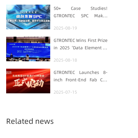
50+ Case Studies!
GTRONTEC SPC Makes
Processes Speak, Uses
2025-08-19
Data for Decisions,
Strengthens
GTRONTEC Wins First Prize
Semiconductor Quality
in 2025 'Data Element ×'
Foundation
Hubei Smart
2025-08-18
Manufacturing Track
GTRONTEC Launches 8-
inch Front-End Fab CIM
Project in Malaysia,
2025-07-15
Empowering Global
Semiconductor Smart
Manufacturing
Related news