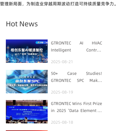
管理新局面，为制造业穿越周期波动打造可持续质量竞争力。
Hot News
GTRONTEC AI HVAC
Intelligent Control:
Embedding Factories
2025-08-21
with "Low-Carbon DNA"
50+ Case Studies!
GTRONTEC SPC Makes
Processes Speak, Uses
2025-08-19
Data for Decisions,
Strengthens
GTRONTEC Wins First Prize
Semiconductor Quality
in 2025 'Data Element ×'
Foundation
Hubei Smart
2025-08-18
Manufacturing Track