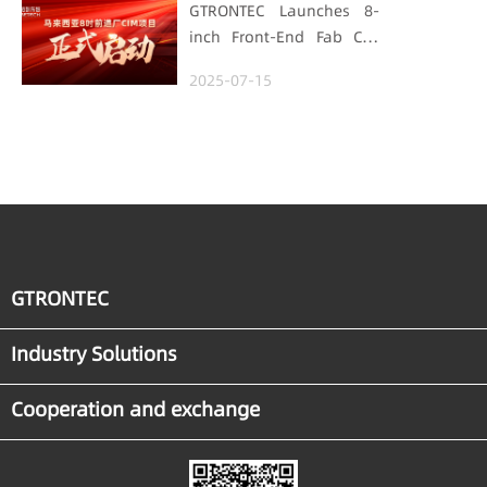
GTRONTEC Launches 8-
inch Front-End Fab CIM
Project in Malaysia,
2025-07-15
Empowering Global
Semiconductor Smart
Manufacturing
GTRONTEC
Industry Solutions
Cooperation and exchange