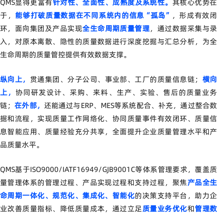
QMS显得更富有
针对性、全面性、成熟度及系统性。
其核心优势
于，
能够打破质量数据在不同系统内的信息“孤岛”
，形成有效
环，面向集团及产品实现
全生命周期质量管理
，通过数据采集与
入，对原本离散、隐性的质量数据进行深度挖掘与汇总分析，为全
生命周期的质量管控提供有效数据支撑。
纵向上，
贯通集团、分子公司、事业部、工厂的质量信息链；
横
上，
协同研发设计、采购、来料、生产、实验、售后的质量业
链；
在外部，
还能通过与ERP、MES等系统配合、补充，通过整合
据和流程，实现质量工作网络化、协同质量事件有效闭环、质量信
息智能应用、质量经验充分共享，全面提升企业质量管理水平和产
品质量水平。
QMS基于ISO9000/IATF16949/GJB9001C等体系管理要求，覆盖质
量管理体系的管理过程、产品实现过程和支持过程，聚焦
产品全
命周期一体化、规范化、集成化、智能化
的决策支持平台，助力
业改善质量指标、降低质量成本，通过立足
质量业务优化
和
管理