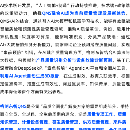
AI技术跃迁发展，“人工智能+制造”行动持续推进，技术端+政策端
的双重驱动力，助推
QMS融合AI成为当前质量管理发展新趋势
QMS+AI的结合，通过引入AI大模型和机器学习技术，能够有效赋能
智能质检和预测性质量管理领域，推动AI质量革命。例如，运用计
算机视觉+深度学习算法，能够精准识别、分类产品缺陷；通过
AI+大数据的预测分析能力，能够帮助企业预测潜在质量问题，实现
“事前预防”纠错。在AI融合质量管理方面，格创东智结合AI算法与
大数据，积极赋能
产品质量识别分析与设备故障诊断预测
。基于
深度融合DeepSeek的“章鱼智脑”Agentic AI平台和全面AI工具，
利用AI Agent自动生成8D报告
，在生成时效、数据关联效率、根
定位准确率、措施生成有效性、问题复发率、知识传承、质量管理
成本降低等多个方面有突出表现。
格创东智QMS
是公司“品质全面化”解决方案的重要组成部分，秉持
面向全员、全过程、全生命周期的理念，涵盖
质量专项工作、质量
知识管理、计量设备管理、研发质量管理、供方质量管理、来料质
量管理、过程质量管理、售后质量管理、持续改进管理、全生命周