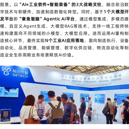
图景
。以
“AI+工业软件+智能装备”的3大战略支柱
，融合前沿
字技术与软硬件，加速制造数智化转型。同时，基于
1个大模型
发平台
即
“章鱼智脑”Agentic AI平台
，通过模型集成、多模态
模、自定义Agent生成、大模型
RAG
等技术，支持一线工程师
速构建面向不同领域的小模型、大模型应用。进而运用AI重构制
造核心环节，最终实现
N个工业AI应用落地
，面向制造执行、设
自动化、品质管理、能碳管理、数字化供应链、物流自动化等制
造业全生命周期业务场景释放AI价值。