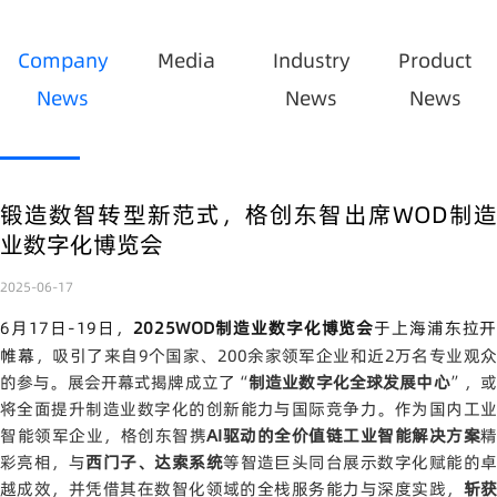
Company
Media
Industry
Product
News
News
News
锻造数智转型新范式，格创东智出席WOD制造
业数字化博览会
2025-06-17
6月17日-19日，
2025WOD制造业数字化博览会
于上海浦东拉
帷幕
，吸引了
来自9个国家、200余家领军企业和近
2万名专业观
的参与。展会开幕式揭牌成立了“
制造业数字化全球发展中心
”，
将全面
提升制造业数字化的
创新能力与国际竞争力。作为国内工
智能领军企业
，格创东智携
AI驱动的全价值链工业智能解决方案
精
彩亮相，与
西门子、达索系统
等智造巨头同台展示数字化赋能的
越成效，并凭借其在数智化领域的全栈服务能力与深度实践，
斩