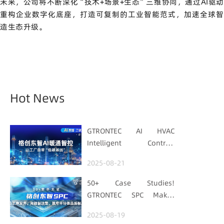
未来，公司将不断深化“技术+场景+生态”三维协同，通过AI驱动
重构企业数字化底座，打造可复制的工业智能范式，加速全球智
造生态升级。
Hot News
GTRONTEC AI HVAC
Intelligent Control:
Embedding Factories
2025-08-21
with "Low-Carbon DNA"
50+ Case Studies!
GTRONTEC SPC Makes
Processes Speak, Uses
2025-08-19
Data for Decisions,