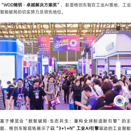
“WOD熵钥 · 卓越解决方案奖”
，彰显格创东智在工业AI落地、工
智能破局的切实努力及领先地位。
基于博览会“数智破局·生态共生：重构全球制造新引擎”的主
题，格创东智现场展示了
以“3+1+N”工业AI引擎
驱动的工业智能