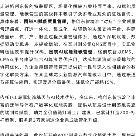
走进格创东智的特装展区，场景化解决方案扑面而来。AI赋能质
量管理、能碳管理的实践样本吸引了众多专业观众的驻足咨询。
具体来看，
围绕AI赋能质量管理，
格创东智精准“对症”企业质
管理痛点，打造一体化、集成化、AI驱动的决策支持平台，构建
覆盖研、供、产、服全过程质量管理体系，通过AI深度赋能、数
据驱动实现进一步提效增能，在某封测公司QMS项目中，实现物
料检验效率提升30%。
围绕AI赋能能碳管理，
格创东智以EMS
CMS双平台建设结合AI算法寻优应用，达成能源消耗与碳排放的
协同优化，为企业能碳智慧管理提供统一性与深入性相结合的数
字化解决方案，在某全球龙头新能源汽车能碳项目中，通过暖通
节能算法应用，实现暖通全局最优，降低全厂能耗15%。
依托TCL深厚制造基因与AI技术优势，多年来，格创东智沉淀了丰
富的泛半导体客户数字化赋能实践，提供从顶层设计到落地实施
的端到端赋能，助力全价值链灯塔工厂建设，已累计打造200+标
杆案例，服务超3万家制造企业完成数智化升级。
值得关注的是，此次斩获的WOD制造业数字化熵钥大奖，聚焦破