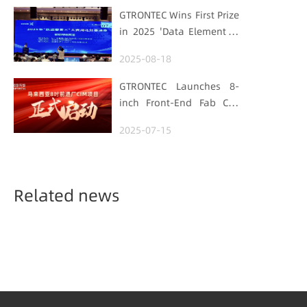
Strengthens
GTRONTEC Wins First Prize
Semiconductor Quality
in 2025 'Data Element ×'
Foundation
Hubei Smart
2025-08-18
Manufacturing Track
GTRONTEC Launches 8-
inch Front-End Fab CIM
Project in Malaysia,
2025-07-15
Empowering Global
Semiconductor Smart
Manufacturing
Related news