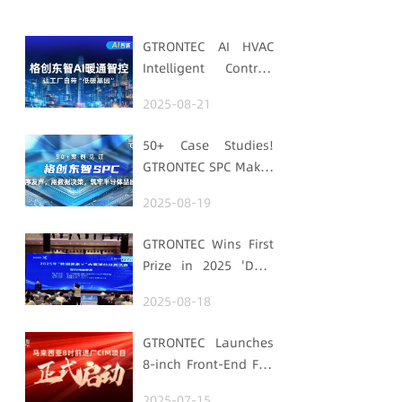
GTRONTEC AI HVAC
Intelligent Control:
Embedding Factories
2025-08-21
with "Low-Carbon
DNA"
50+ Case Studies!
GTRONTEC SPC Makes
Processes Speak,
2025-08-19
Uses Data for
Decisions,
GTRONTEC Wins First
Strengthens
Prize in 2025 'Data
Semiconductor
Element ×' Hubei
Quality Foundation
2025-08-18
Smart Manufacturing
Track
GTRONTEC Launches
8-inch Front-End Fab
CIM Project in
2025-07-15