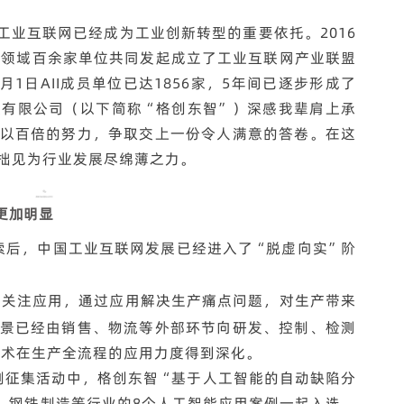
工业互联网已经成为工业创新转型的重要依托。2016
等领域百余家单位共同发起成立了工业互联网产业联盟
月1日AII成员单位已达1856家
，5年间已逐步形成了
技有限公司（以下简称“格创东智”）
深感我辈肩上承
以百倍的努力，争取交上一份令人满意的答卷。在这
拙见为行业发展尽绵薄之力。
更加明显
索后，中国工业互联网发展已经进入了“脱虚向实”阶
到关注应用，通过应用解决生产痛点问题，对生产带来
景已经由销售、物流等外部环节向研发、控制、检测
技术在生产全流程的应用力度得到深化。
用案例征集活动中，格创东智“基于人工智能的自动缺陷分
、钢铁制造等行业的8个人工智能应用案例一起入选。