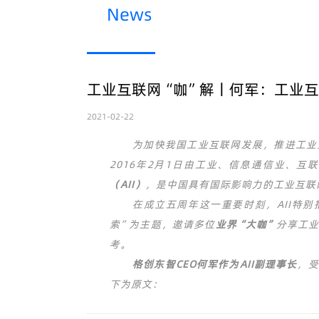
News
工业互联网“咖”解丨何军：工业互
2021-02-22
为加快我国工业互联网发展，推进工业
2016年2月1日由工业、信息通信业、
（AII）
，是中国具有国际影响力的工业互联
在成立五周年这一重要时刻，AII特别
索”为主题，邀请多位
业界“大咖”
分享工
考。
格创东智CEO何军作为AII副理事长
，受
下为原文：