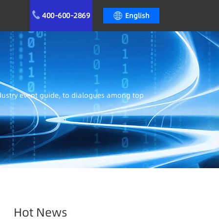
400-600-2869
English
ndustry event guide, to dialogues among top
Hot News