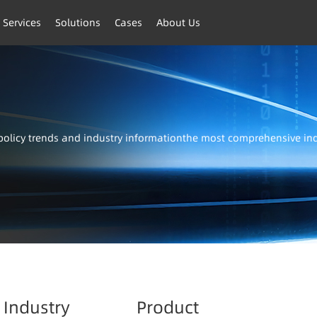
 Services
Solutions
Cases
About Us
t policy trends and industry informationthe most comprehensive i
Industry
Product