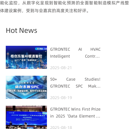
能化监控，从数字化呈现到智能化预测的全面智能制造模拟产线整
体建设案例，受到与会嘉宾的高度关注和好评。
Hot News
GTRONTEC AI HVAC
Intelligent Control:
Embedding Factories
2025-08-21
with "Low-Carbon DNA"
50+ Case Studies!
GTRONTEC SPC Makes
Processes Speak, Uses
2025-08-19
Data for Decisions,
Strengthens
GTRONTEC Wins First Prize
Semiconductor Quality
in 2025 'Data Element ×'
Foundation
Hubei Smart
2025-08-18