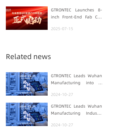
Manufacturing Track
GTRONTEC Launches 8-
inch Front-End Fab CIM
Project in Malaysia,
2025-07-15
Empowering Global
Semiconductor Smart
Manufacturing
Related news
GTRONTEC Leads Wuhan
Manufacturing into a
New Era of 'Three
2024-10-27
Transformations'
GTRONTEC Leads Wuhan
Manufacturing Industry
to the New Era of 'Three
2024-10-27
Transformations'