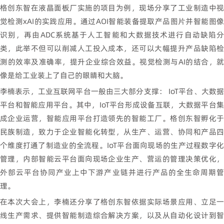
格创东智在液晶面板厂实施的项目为例，现场分享了工业制造中视
觉检测xAI的实践应用。通过AOI智能装备提取产品图片并智能图像
识别，再由ADC系统基于人工智能和大数据技术进行自动缺陷分
类，此举不但可以削减人工投入成本，还可以大幅提升产品缺陷检
测的效率及准确率，提升企业综合效益。视觉检测与AI的结合，就
像是给工业装上了自己的眼睛和大脑。
李楠表示，工业互联网平台一般由三大部分支撑： IoT平台、大数据
平台和智能应用平台。其中，IoT平台形成设备互联，大数据平台集
成企业运营，智能应用平台打造领先的智能工厂。格创东智孵化于
民族制造，致力于企业智能化转型，从生产、运营、协同和产品四
个维度打通了制造业的全流程。IoT平台面向现场的生产过程数字化
管理，内部智能云平台面向现场企业生产、营运的管理决策优化，
外部云平台协同产业上中下游产业链并进行产品的全生命周期管
理。
在本次大会上，李楠还分享了格创东智依据实际场景应用、立足一
线生产需求、提供智能制造综合解决方案，以及从自动化设计到智