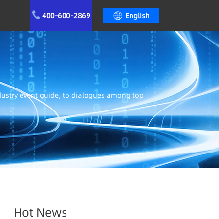
400-600-2869
English
ndustry event guide, to dialogues among top
Hot News