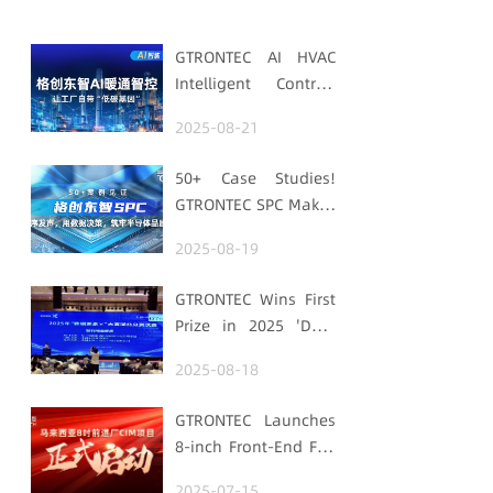
GTRONTEC AI HVAC
Intelligent Control:
Embedding Factories
2025-08-21
with "Low-Carbon
DNA"
50+ Case Studies!
GTRONTEC SPC Makes
Processes Speak,
2025-08-19
Uses Data for
Decisions,
GTRONTEC Wins First
Strengthens
Prize in 2025 'Data
Semiconductor
Element ×' Hubei
Quality Foundation
2025-08-18
Smart Manufacturing
Track
GTRONTEC Launches
8-inch Front-End Fab
CIM Project in
2025-07-15