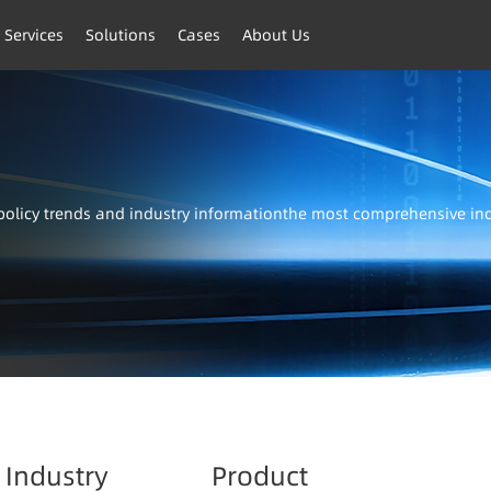
 Services
Solutions
Cases
About Us
t policy trends and industry informationthe most comprehensive i
Industry
Product