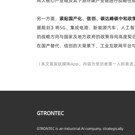
两大核心产业链及其下游终端产业链进行战略性
另一方面，
紧贴
国产化、信创、碳达峰碳中和
政
展规划》将5G、集成电路、新能源汽车、人工
的战略方向与国家及地方政府的政策导向高度契
在国产替代、信创的大背景下，工业互联网平台
（本文首发钛媒体App，内容为受访者第一人称表述
GTRONTEC
GTRONTEC is an industrial AI company, strategically