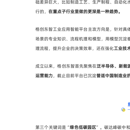
础差异巨大，比如制造工艺、生产制程、自动化
行的，
在
重点子行业
里做的更深是一种趋势。
格创东智工业应用智能平台主攻方向是，针对具
场景的专业知识、流程机理和模型，用模型沉淀
理流程
，
提升企业的决策效率
，还在强化
工业技
成立以来，格创东智首先聚焦在
泛半导体、新能
运营能力
，截止目前平台已沉淀
普适中国制造业的工
第三个关键词是“
绿色低碳园区
”。碳达峰碳中