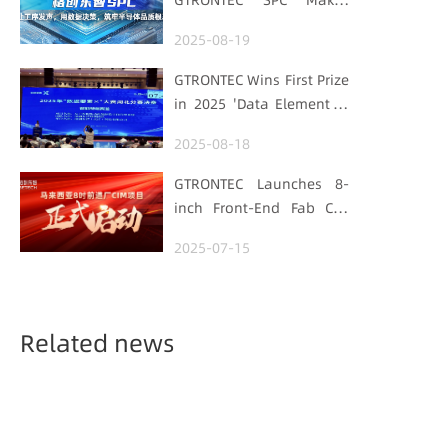
GTRONTEC SPC Makes
Processes Speak, Uses
2025-08-19
Data for Decisions,
Strengthens
GTRONTEC Wins First Prize
Semiconductor Quality
in 2025 'Data Element ×'
Foundation
Hubei Smart
2025-08-18
Manufacturing Track
GTRONTEC Launches 8-
inch Front-End Fab CIM
Project in Malaysia,
2025-07-15
Empowering Global
Semiconductor Smart
Manufacturing
Related news