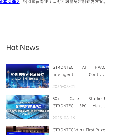
600-2869
，格创东智专业团队将为您量身定制专属方案。
Hot News
GTRONTEC AI HVAC
Intelligent Control:
Embedding Factories
2025-08-21
with "Low-Carbon DNA"
50+ Case Studies!
GTRONTEC SPC Makes
Processes Speak, Uses
2025-08-19
Data for Decisions,
Strengthens
GTRONTEC Wins First Prize
Semiconductor Quality