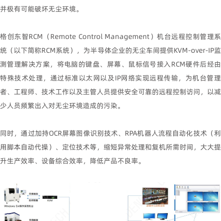
并极有可能破坏无尘环境。
格创东智
RCM
（
Remote Control Management
）机台远程控制管理系
统（以下简称
RCM
系统），
为半导体企业的无尘车间提供
KVM-over-IP
测管理解决方案，将电脑的键盘、屏幕、鼠标信号接入
RCM
硬件后经
特殊技术处理，通过标准以太网以及
IP
网络实现远程传输，为机台管
者、工程师、技术工作以及主管人员提供安全可靠的远程控制访问，以减
少人员频繁出入对无尘环境造成的污染。
同时，通过加持
OCR
屏幕图像识别技术、
RPA
机器人流程自动化技术（
用脚本自动代操）、定位技术等，缩短异常处理和复机所需时间，大大提
升生产效率、设备综合效率，降低产品不良率。