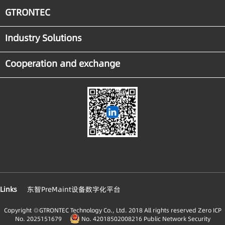
GTRONTEC
Industry Solutions
Cooperation and exchange
Links
东智PreMaint设备数字化平台
Copyright ◎GTRONTEC Technology Co., Ltd. 2018 All rights reserved
Zero ICP
No. 2025151679
No. 42018502008216 Public Network Security