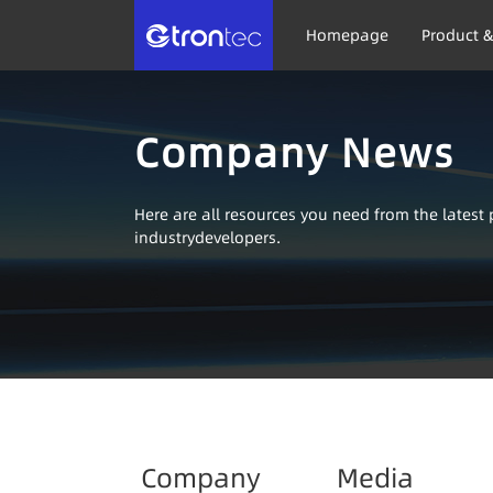
Homepage
Product &
Company News
Here are all resources you need from the lates
industrydevelopers.
Company
Media