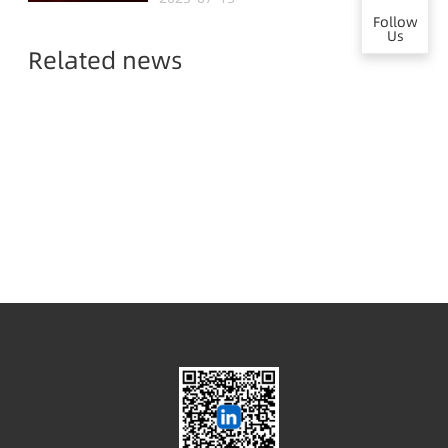
Malaysia,
Follow
Empowering Global
Us
Related news
Semiconductor Smart
Manufacturing