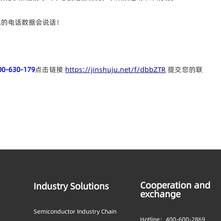
00-630-179
点击链接
https://jinshuju.net/f/dbbZTR
提交您的联
Cooperation and
Industry Solutions
exchange
Semiconductor Industry Chain
Hotline：400-600-2869