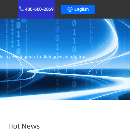
400-600-2869
English
ndustry event guide, to dialogues among top
Hot News