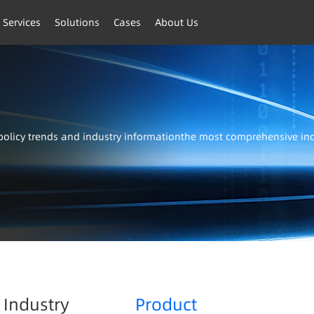
 Services
Solutions
Cases
About Us
t policy trends and industry informationthe most comprehensive i
Industry
Product