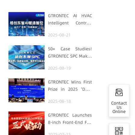
GTRONTEC AI HVAC
Intelligent Control:
Embedding Factories
2025-08-21
with "Low-Carbon
DNA"
50+ Case Studies!
GTRONTEC SPC Makes
Processes Speak,
2025-08-19
Uses Data for
Decisions,
GTRONTEC Wins First
Strengthens
Prize in 2025 'Data
Semiconductor
Element ×' Hubei
Quality Foundation
2025-08-18
Contact
Smart Manufacturing
Us
Track
Online
GTRONTEC Launches
8-inch Front-End Fab
CIM Project in
2025-07-15