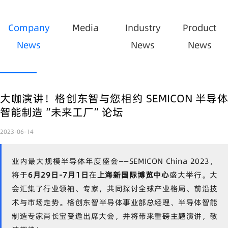
Company
Media
Industry
Product
News
News
News
大咖演讲！格创东智与您相约 SEMICON 半导体
智能制造“未来工厂”论坛
2023-06-14
业内最大规模半导体年度盛会——SEMICON China 2023，
将于
6月29日-7月1日
在
上
海新国际博览中心
盛大举行。大
会汇集了行业领袖、专家，共同探讨全球产业格局、前沿技
术与市场走势。
格创东智半导体事业部
总经理
、
半导
体智能
制造专家
肖长
宝受邀出席
大会，并将带来
重磅主题演讲，敬