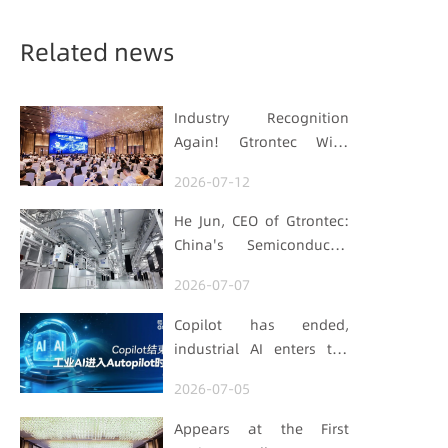
Manufacturing
Related news
Industry Recognition
Again! Gtrontec Wins
OFweek 2026 China Smart
2026-07-12
Manufacturing Industry
Annual Outstanding
He Jun, CEO of Gtrontec:
Leading Enterprise Award
China's Semiconductor
Smart Logistics Needs a
2026-07-07
Long-termist Who Carries
the Flag
Copilot has ended,
industrial AI enters the
Autopilot era (Part 1)
2026-07-05
Appears at the First