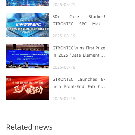
2025-08-21
with "Low-Carbon DNA"
50+ Case Studies!
GTRONTEC SPC Makes
Processes Speak, Uses
2025-08-19
Data for Decisions,
Strengthens
GTRONTEC Wins First Prize
Semiconductor Quality
in 2025 'Data Element ×'
Foundation
Hubei Smart
2025-08-18
Manufacturing Track
GTRONTEC Launches 8-
inch Front-End Fab CIM
Project in Malaysia,
2025-07-15
Empowering Global
Semiconductor Smart
Manufacturing
Related news