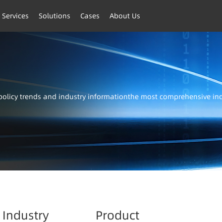
 Services
Solutions
Cases
About Us
t policy trends and industry informationthe most comprehensive i
Industry
Product