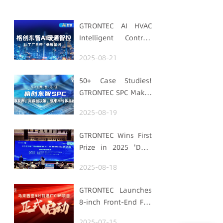
GTRONTEC AI HVAC
Intelligent Control:
Embedding Factories
2025-08-21
with "Low-Carbon
DNA"
50+ Case Studies!
GTRONTEC SPC Makes
Processes Speak,
2025-08-19
Uses Data for
Decisions,
GTRONTEC Wins First
Strengthens
Prize in 2025 'Data
Semiconductor
Element ×' Hubei
Quality Foundation
2025-08-18
Smart Manufacturing
Track
GTRONTEC Launches
8-inch Front-End Fab
CIM Project in
2025-07-15