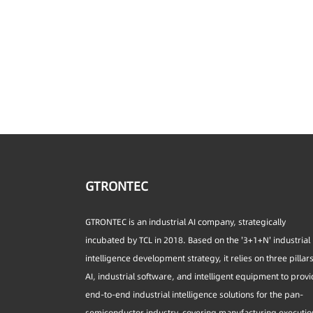
GTRONTEC
GTRONTEC is an industrial AI company, strategically
incubated by TCL in 2018. Based on the '3+1+N' industrial
intelligence development strategy, it relies on three pillar
AI, industrial software, and intelligent equipment to prov
end-to-end industrial intelligence solutions for the pan-
semiconductor industry, covering manufacturing executio