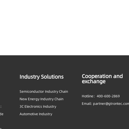
Cooperation and
Industry Solutions
exchange
Semiconductor Industry Chain
Hotline：400-600-2869
New Energy Industry Chain
Email: partner@gtrontec.co
s:
3C Electronics Industry
ide
Automotive Industry
n,