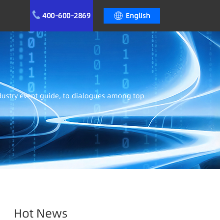
400-600-2869
English
ndustry event guide, to dialogues among top
Hot News