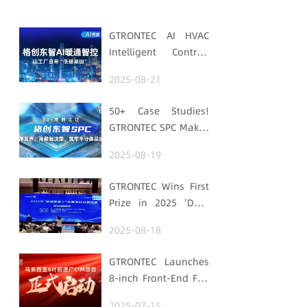
GTRONTEC AI HVAC
Intelligent Control:
Embedding Factories
2025-08-21
with "Low-Carbon
DNA"
50+ Case Studies!
GTRONTEC SPC Makes
Processes Speak,
2025-08-19
Uses Data for
Decisions,
GTRONTEC Wins First
Strengthens
Prize in 2025 'Data
Semiconductor
Element ×' Hubei
Quality Foundation
2025-08-18
Smart Manufacturing
Track
GTRONTEC Launches
8-inch Front-End Fab
CIM Project in
2025-07-15