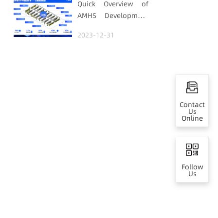
Quick Overview of
Automation and
AMHS Development
Digitalization
History
Industry Annual
2023-12-31
Selection
Contact
Us
Online
Follow
Us