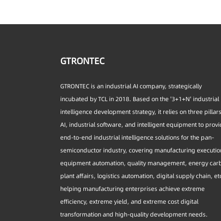
GTRONTEC
GTRONTEC is an industrial AI company, strategically
incubated by TCL in 2018. Based on the '3+1+N' industrial
intelligence development strategy, it relies on three pillar
AI, industrial software, and intelligent equipment to prov
end-to-end industrial intelligence solutions for the pan-
semiconductor industry, covering manufacturing executio
equipment automation, quality management, energy car
plant affairs, logistics automation, digital supply chain, et
helping manufacturing enterprises achieve extreme
efficiency, extreme yield, and extreme cost digital
transformation and high-quality development needs.