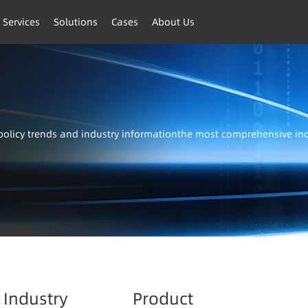
 Services
Solutions
Cases
About Us
t policy trends and industry informationthe most comprehensive i
Industry
Product