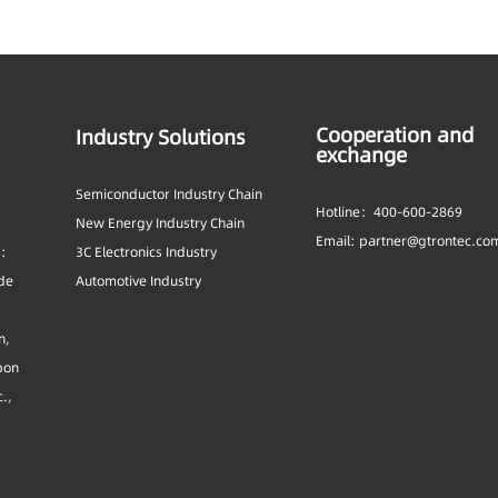
Cooperation and
Industry Solutions
exchange
Semiconductor Industry Chain
Hotline：400-600-2869
New Energy Industry Chain
Email: partner@gtrontec.co
s:
3C Electronics Industry
ide
Automotive Industry
n,
bon
c.,