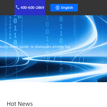
400-600-2869
English
ndustry event guide, to dialogues among top
Hot News