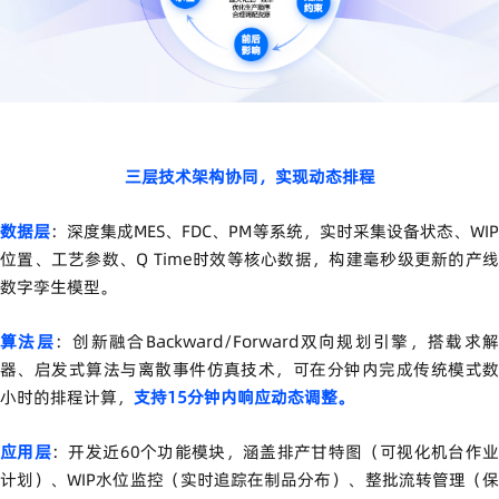
三层技术架构协同，实现动态排程
数据层
：深度集成
MES
、
FDC
、
PM
等系统，实时采集设备状态、
WI
位置、工艺参数、
Q Time
时效等核心数据，构建毫秒级更新的产
数字孪生模型。
算法层
：创新融合
Backward/Forward
双向规划引擎，搭载求
器、启发式算法与离散事件仿真技术，可在分钟内完成传统模式数
小时的排程计算，
支持
15
分钟内响应动态调整
。
应用层
：开发近
60
个功能模块，涵盖排产甘特图（可视化机台作
计划）、
WIP
水位监控（实时追踪在制品分布）、整批流转管理（