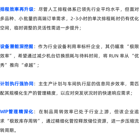
排程效率再升级
：尽管人工排程体系已领先行业平均水平，但面对
多品种、小批量的高端订单需求，
2-3
小时的单次排程耗时仍有优
空间，临时调整的灵活性需进一步提升；
设备潜能深挖掘
：作为行业设备利用率标杆企业，其仍瞄准
“
极
效率
”
，希望通过减少机台切换损耗与待料时间，将
RUN
率从
“
秀
”
推向
“
卓越
”
；
计划执行强协同
：主生产计划与车间执行层的信息同步效率，需匹
配其规模化生产的管理精度，以应对突发状况时的快速响应需求；
WIP
管理精深化
：在制品周转效率已处于行业上游，但该企业
求
“
极致库存周转
”
，通过精细化管控释放储位资源，进一步压缩流
转周期。