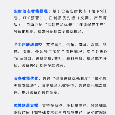
实时动态智能排程
：基于设备实时状态（如 PM计
划、FDC预警）、在制品优先级（交期、产品等
级），自动匹配 “高端产品优先”“连续配方生产”
等智能规则，精准分配批次至最优机台。
全工序联动调控
：支持磨片、倒角、减薄、双抛、终
抛、清洗、外延等工序的全流程排程；综合处理
Q
Time
窗口、设备专机
/
共机、辅料寿命、机台能力分
级、设备
PM
计划等多维约束。
设备效能优化
：通过
“
健康设备优先调度
”“
最小换
型成本算法
”
，减少机台无效等待；通过优化批次顺
序，提升设备连续作业率。
柔性制造支撑
：支持多品种、小批量生产，紧急插单
响应时间（如特殊要求硅片的加急生产）从小时缩短