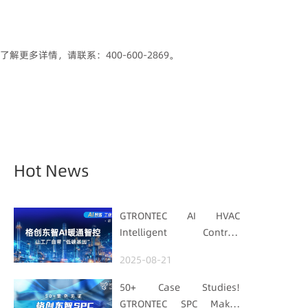
了解更多详情，请联系：400-600-2869。
Hot News
GTRONTEC AI HVAC
Intelligent Control:
Embedding Factories
2025-08-21
with "Low-Carbon DNA"
50+ Case Studies!
GTRONTEC SPC Makes