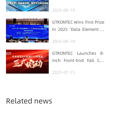
Processes Speak, Uses
2025-08-19
Data for Decisions,
Strengthens
GTRONTEC Wins First Prize
Semiconductor Quality
in 2025 'Data Element ×'
Foundation
Hubei Smart
2025-08-18
Manufacturing Track
GTRONTEC Launches 8-
inch Front-End Fab CIM
Project in Malaysia,
2025-07-15
Empowering Global
Semiconductor Smart
Manufacturing
Related news