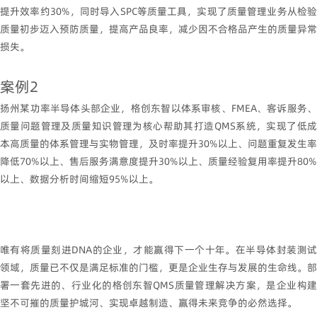
提升效率约
30%
，同时导入
SPC
等质量工具，实现了质量管理业务从检
质量初步迈入预防质量，提高产品良率，减少因不合格品产生的质量异常
损失。
案例
2
扬州某功率半导体头部企业，格创东智以体系审核、
FMEA
、客诉服务
质量问题管理及质量知识管理为核心帮助其打造
QMS
系统，实现了低
本高质量的体系管理与实物管理，及时率提升
30%
以上、问题重复发生率
降低
70%
以上、售后服务满意度提升
30%
以上、质量经验复用率提升
80%
以上、数据分析时间缩短
95%
以上。
唯有将质量刻进
DNA
的企业，才能赢得下一个十年。在半导体封装测
领域，质量已不仅是满足标准的门槛，更是企业生存与发展的生命线。部
署一套先进的、行业化的格创东智
QMS
质量管理解决方案，是企业构
坚不可摧的质量护城河、实现卓越制造、赢得未来竞争的必然选择。