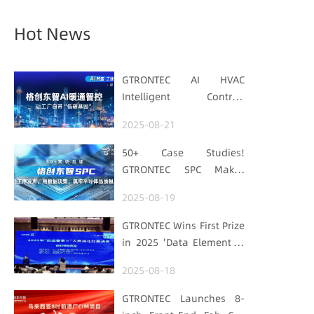
Hot News
GTRONTEC AI HVAC
Intelligent Control:
Embedding Factories
2025-08-21
with "Low-Carbon DNA"
50+ Case Studies!
GTRONTEC SPC Makes
Processes Speak, Uses
2025-08-19
Data for Decisions,
Strengthens
GTRONTEC Wins First Prize
Semiconductor Quality
in 2025 'Data Element ×'
Foundation
Hubei Smart
2025-08-18
Manufacturing Track
GTRONTEC Launches 8-