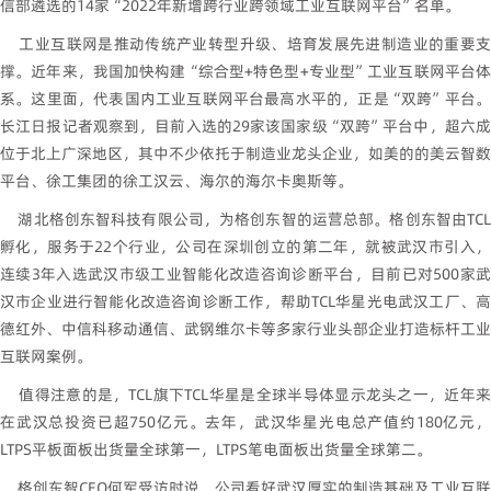
信部遴选的14家“2022年新增跨行业跨领域工业互联网平台”名单。
工业互联网是推动传统产业转型升级、培育发展先进制造业的重要支
撑。近年来，我国加快构建“综合型+特色型+专业型”工业互联网平台体
系。这里面，代表国内工业互联网平台最高水平的，正是“双跨”平台。
长江日报记者观察到，目前入选的29家该国家级“双跨”平台中，超六成
位于北上广深地区，其中不少依托于制造业龙头企业，如美的的美云智数
平台、徐工集团的徐工汉云、海尔的海尔卡奥斯等。
湖北格创东智科技有限公司，为格创东智的运营总部。格创东智由TCL
孵化，服务于22个行业，公司在深圳创立的第二年，就被武汉市引入，
连续3年入选武汉市级工业智能化改造咨询诊断平台，目前已对500家武
汉市企业进行智能化改造咨询诊断工作，帮助TCL华星光电武汉工厂、高
德红外、中信科移动通信、武钢维尔卡等多家行业头部企业打造标杆工业
互联网案例。
值得注意的是，TCL旗下TCL华星是全球半导体显示龙头之一，近年来
在武汉总投资已超750亿元。去年，武汉华星光电总产值约180亿元，
LTPS平板面板出货量全球第一，LTPS笔电面板出货量全球第二。
格创东智CEO何军受访时说，公司看好武汉厚实的制造基础及工业互联