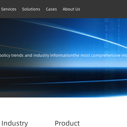
 Services
Solutions
Cases
About Us
t policy trends and industry informationthe most comprehensive i
Industry
Product