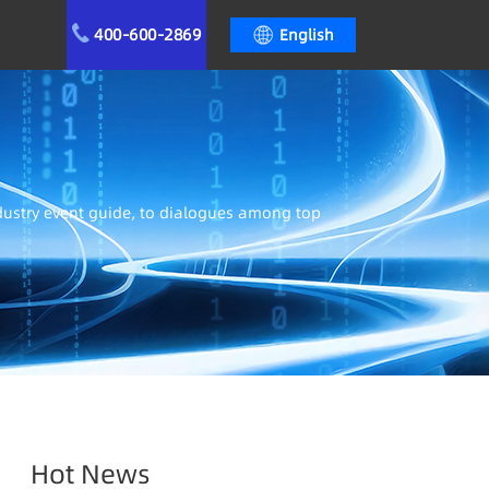
400-600-2869
English
ndustry event guide, to dialogues among top
Hot News