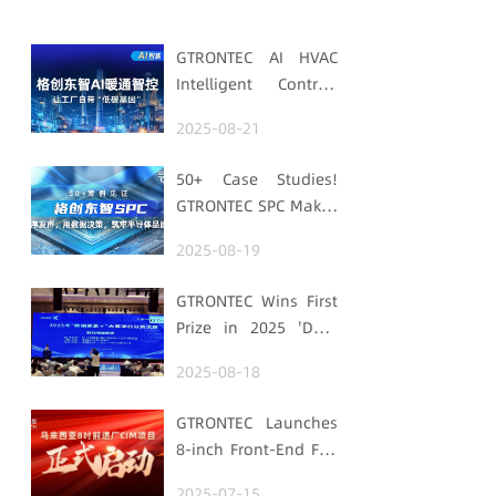
GTRONTEC AI HVAC
Intelligent Control:
Embedding Factories
2025-08-21
with "Low-Carbon
DNA"
50+ Case Studies!
GTRONTEC SPC Makes
Processes Speak,
2025-08-19
Uses Data for
Decisions,
GTRONTEC Wins First
Strengthens
Prize in 2025 'Data
Semiconductor
Element ×' Hubei
Quality Foundation
2025-08-18
Smart Manufacturing
Track
GTRONTEC Launches
8-inch Front-End Fab
CIM Project in
2025-07-15