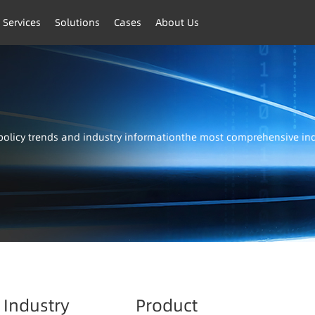
 Services
Solutions
Cases
About Us
t policy trends and industry informationthe most comprehensive i
Industry
Product