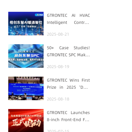
GTRONTEC AI HVAC
Intelligent Control:
Embedding Factories
2025-08-21
with "Low-Carbon
DNA"
50+ Case Studies!
GTRONTEC SPC Makes
Processes Speak,
2025-08-19
Uses Data for
Decisions,
GTRONTEC Wins First
Strengthens
Prize in 2025 'Data
Semiconductor
Element ×' Hubei
Quality Foundation
2025-08-18
Smart Manufacturing
Track
GTRONTEC Launches
8-inch Front-End Fab
CIM Project in
2025-07-15