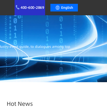
400-600-2869
English
ndustry event guide, to dialogues among top
Hot News