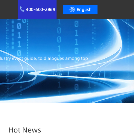
400-600-2869
English
ndustry event guide, to dialogues among top
Hot News