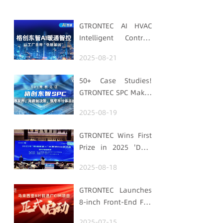
GTRONTEC AI HVAC
Intelligent Control:
Embedding Factories
2025-08-21
with "Low-Carbon
DNA"
50+ Case Studies!
GTRONTEC SPC Makes
Processes Speak,
2025-08-19
Uses Data for
Decisions,
GTRONTEC Wins First
Strengthens
Prize in 2025 'Data
Semiconductor
Element ×' Hubei
Quality Foundation
2025-08-18
Smart Manufacturing
Track
GTRONTEC Launches
8-inch Front-End Fab
CIM Project in
2025-07-15