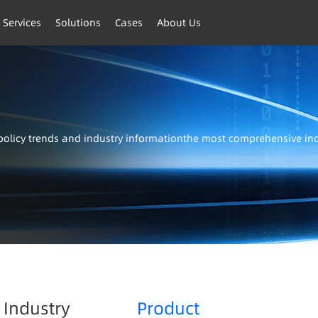
 Services
Solutions
Cases
About Us
t policy trends and industry informationthe most comprehensive i
Industry
Product