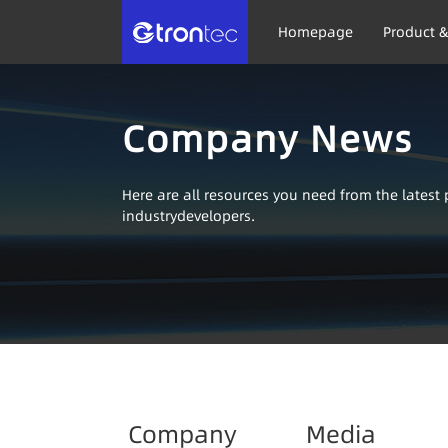
Homepage
Product &
Company News
Here are all resources you need from the lates
industrydevelopers.
Company
Media