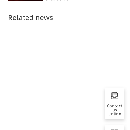
Malaysia,
Empowering Global
Related news
Semiconductor Smart
Manufacturing
Contact
Us
Online