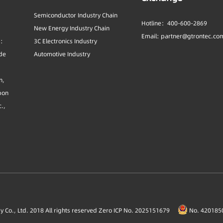
Semiconductor Industry Chain
Hotline：400-600-2869
New Energy Industry Chain
Email: partner@gtrontec.co
s:
3C Electronics Industry
ide
Automotive Industry
n,
bon
c.,
Co., Ltd. 2018 All rights reserved
Zero ICP No. 2025151679
No. 4201850