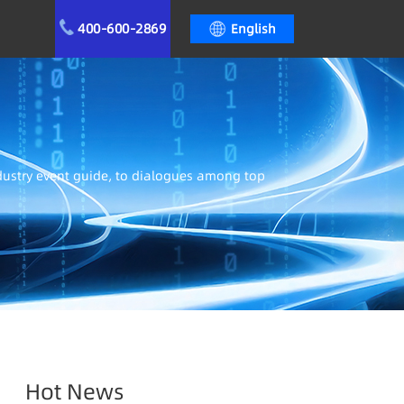
400-600-2869
English
ndustry event guide, to dialogues among top
Hot News