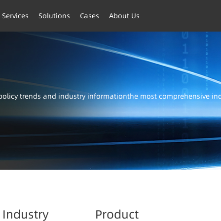
 Services
Solutions
Cases
About Us
t policy trends and industry informationthe most comprehensive i
Industry
Product