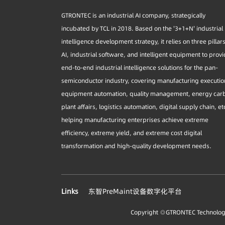
GTRONTEC is an industrial AI company, strategically
incubated by TCL in 2018. Based on the '3+1+N' industrial
intelligence development strategy, it relies on three pillar
AI, industrial software, and intelligent equipment to prov
end-to-end industrial intelligence solutions for the pan-
semiconductor industry, covering manufacturing executio
equipment automation, quality management, energy car
plant affairs, logistics automation, digital supply chain, et
helping manufacturing enterprises achieve extreme
efficiency, extreme yield, and extreme cost digital
transformation and high-quality development needs.
Links
东智PreMaint设备数字化平台
Copyright ◎GTRONTEC Technology 