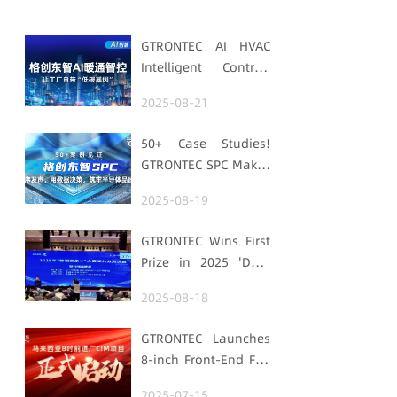
GTRONTEC AI HVAC
Intelligent Control:
Embedding Factories
2025-08-21
with "Low-Carbon
DNA"
50+ Case Studies!
GTRONTEC SPC Makes
Processes Speak,
2025-08-19
Uses Data for
Decisions,
GTRONTEC Wins First
Strengthens
Prize in 2025 'Data
Semiconductor
Element ×' Hubei
Quality Foundation
2025-08-18
Smart Manufacturing
Track
GTRONTEC Launches
8-inch Front-End Fab
CIM Project in
2025-07-15