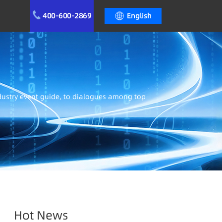
400-600-2869
English
ndustry event guide, to dialogues among top
Hot News