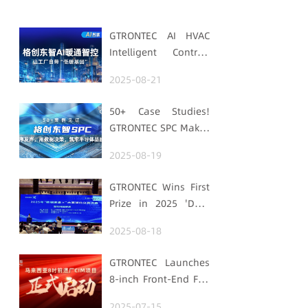
GTRONTEC AI HVAC
Intelligent Control:
Embedding Factories
2025-08-21
with "Low-Carbon
DNA"
50+ Case Studies!
GTRONTEC SPC Makes
Processes Speak,
2025-08-19
Uses Data for
Decisions,
GTRONTEC Wins First
Strengthens
Prize in 2025 'Data
Semiconductor
Element ×' Hubei
Quality Foundation
2025-08-18
Smart Manufacturing
Track
GTRONTEC Launches
8-inch Front-End Fab
CIM Project in
2025-07-15