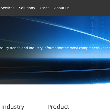
 Services
Solutions
Cases
About Us
t policy trends and industry informationthe most comprehensive i
Industry
Product