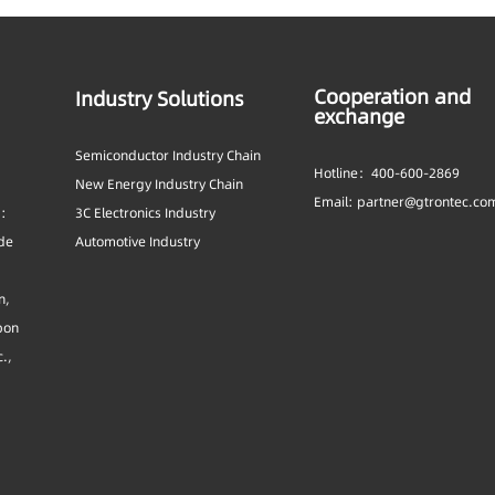
Cooperation and
Industry Solutions
exchange
Semiconductor Industry Chain
Hotline：400-600-2869
New Energy Industry Chain
Email: partner@gtrontec.co
s:
3C Electronics Industry
ide
Automotive Industry
n,
bon
c.,