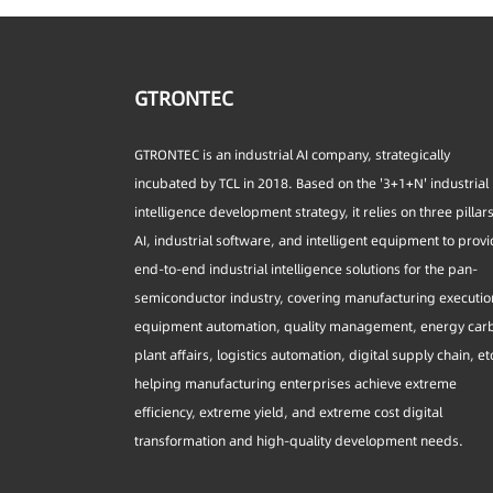
GTRONTEC
GTRONTEC is an industrial AI company, strategically
incubated by TCL in 2018. Based on the '3+1+N' industrial
intelligence development strategy, it relies on three pillar
AI, industrial software, and intelligent equipment to prov
end-to-end industrial intelligence solutions for the pan-
semiconductor industry, covering manufacturing executio
equipment automation, quality management, energy car
plant affairs, logistics automation, digital supply chain, et
helping manufacturing enterprises achieve extreme
efficiency, extreme yield, and extreme cost digital
transformation and high-quality development needs.