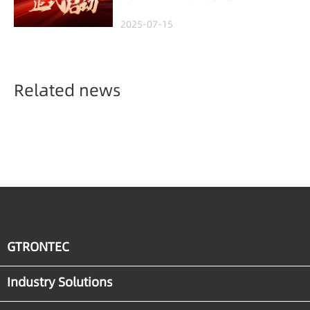
Project in Malaysia,
2025-07-15
Empowering Global
Semiconductor Smart
Manufacturing
Related news
GTRONTEC
Industry Solutions