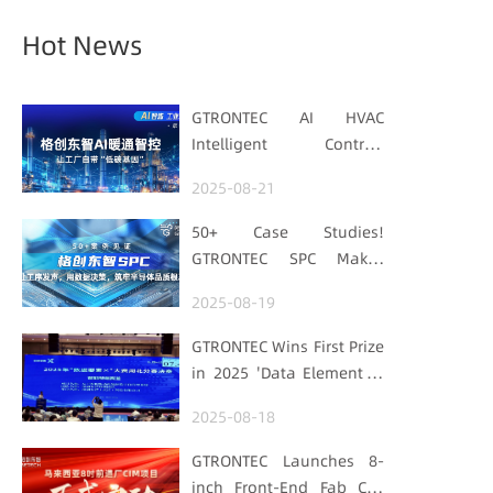
Hot News
GTRONTEC AI HVAC
Intelligent Control:
Embedding Factories
2025-08-21
with "Low-Carbon DNA"
50+ Case Studies!
GTRONTEC SPC Makes
Processes Speak, Uses
2025-08-19
Data for Decisions,
Strengthens
GTRONTEC Wins First Prize
Semiconductor Quality
in 2025 'Data Element ×'
Foundation
Hubei Smart
2025-08-18
Manufacturing Track
GTRONTEC Launches 8-
inch Front-End Fab CIM