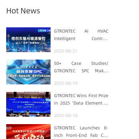
Hot News
GTRONTEC AI HVAC
Intelligent Control:
Embedding Factories
2025-08-21
with "Low-Carbon DNA"
50+ Case Studies!
GTRONTEC SPC Makes
Processes Speak, Uses
2025-08-19
Data for Decisions,
Strengthens
GTRONTEC Wins First Prize
Semiconductor Quality
in 2025 'Data Element ×'
Foundation
Hubei Smart
2025-08-18
Manufacturing Track
GTRONTEC Launches 8-
inch Front-End Fab CIM