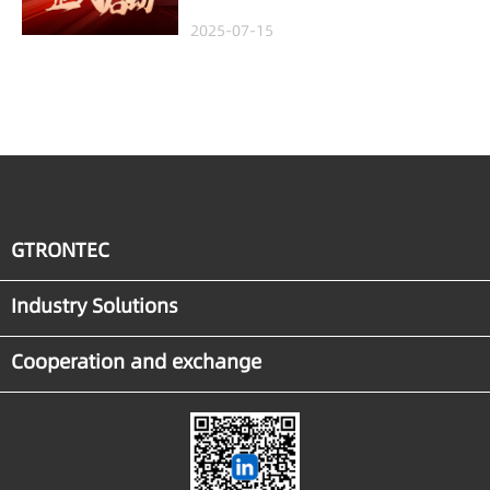
Project in Malaysia,
2025-07-15
Empowering Global
Semiconductor Smart
Manufacturing
GTRONTEC
Industry Solutions
Cooperation and exchange