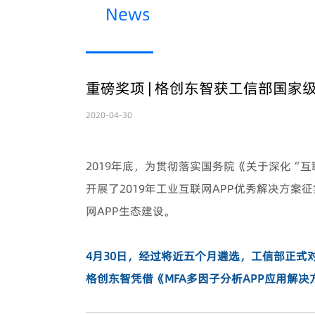
News
重磅奖项 | 格创东智获工信部国家
2020-04-30
2019
年底，为贯彻落实国务院《关于深化“互
开展了
2019
年工业互联网
APP
优秀解决方案征
网
APP
生态建设。
4
月
30
日，经过将近五个月遴选，工信部正式
格创东智凭借《
MFA
多因子分析
APP
应用解决