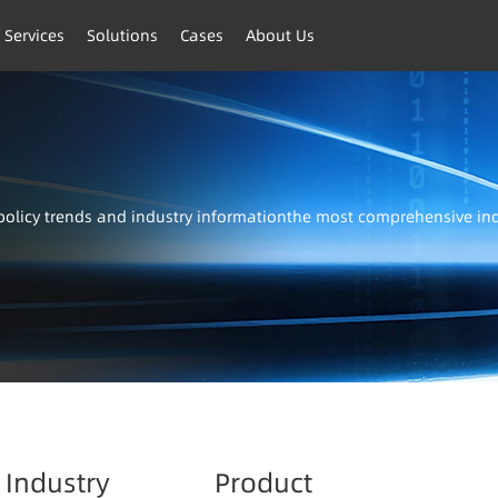
 Services
Solutions
Cases
About Us
t policy trends and industry informationthe most comprehensive i
Industry
Product