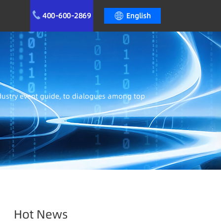
400-600-2869
English
ndustry event guide, to dialogues among top
Hot News