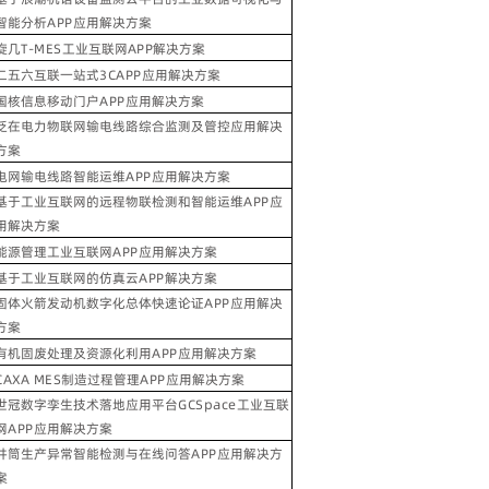
智能分析
APP
应用解决方案
旋几
T-MES
工业互联网
APP
解决方案
二五六互联一站式
3CAPP
应用解决方案
国核信息移动门户
APP
应用解决方案
泛在电力物联网输电线路综合监测及管控应用解决
方案
电网输电线路智能运维
APP
应用解决方案
基于工业互联网的远程物联检测和智能运维
APP
应
用解决方案
能源管理工业互联网
APP
应用解决方案
基于工业互联网的仿真云
APP
解决方案
固体火箭发动机数字化总体快速论证
APP
应用解决
方案
有机固废处理及资源化利用
APP
应用解决方案
CAXA MES
制造过程管理
APP
应用解决方案
世冠数字孪生技术落地应用平台
GCSpace
工业互联
网
APP
应用解决方案
井筒生产异常智能检测与在线问答
APP
应用解决方
案