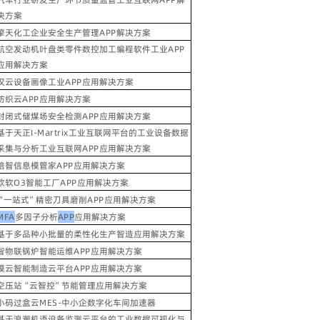
决方案
擎天化工企业安全生产管理
APP
解决方案
航空发动机叶盘类零件数控加工编程软件工业
APP
应用解决方案
汉云设备画像工业
APP
应用解决方案
纺织云
APP
应用解决方案
封闭式储煤场安全检测
APP
应用解决方案
基于天正
I-Martrix
工业互联网平台的工业设备数据
采集与分析工业互联网
APP
应用解决方案
倍智信息模管家
APP
应用解决方案
欧软
O3
智能工厂
APP
应用解决方案
“
一站式
”
精密刀具磨削
APP
应用解决方案
MFA
多因子分析
APP
应用解决方案
基于多品种小批量的柔性化生产智造应用解决方案
智物联锅炉智能运维
APP
应用解决方案
模云智能制造云平台
APP
应用解决方案
空压站
“
云智控
”
节能管理应用解决方案
小码过盒云
MES-
中小企数字化车间加速器
基于浪潮机语设备监测云平台的工业数据可视化与