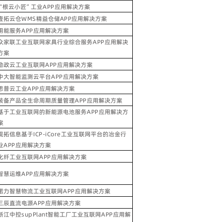
“
根云小匠
”
工业
APP
应用解决方案
壹拓云仓
WMS
精益仓储
APP
应用解决方案
用能服务
APP
应用解决方案
众家联工业互联网家具行业综合服务
APP
应用解决
方案
勤政云工业互联网
APP
应用解决方案
中大智能监测云平台
APP
应用解决方案
思普云工业
APP
应用解决方案
装备产品全生命周期质量管理
APP
应用解决方案
基于工业互联网的新能源电池服务
APP
应用解决方
案
视拓信息基于
ICP-iCore
工业互联网平台的冶金行
业
APP
应用解决方案
化纤工业互联网
APP
应用解决方案
智慧运维
APP
应用解决方案
诺力智慧物流工业互联网
APP
应用解决方案
三辰直流电源
APP
应用解决方案
浙江中控
supPlant
智能工厂工业互联网
APP
应用解