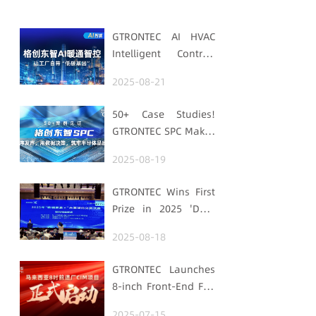
GTRONTEC AI HVAC
Intelligent Control:
Embedding Factories
2025-08-21
with "Low-Carbon
DNA"
50+ Case Studies!
GTRONTEC SPC Makes
Processes Speak,
2025-08-19
Uses Data for
Decisions,
GTRONTEC Wins First
Strengthens
Prize in 2025 'Data
Semiconductor
Element ×' Hubei
Quality Foundation
2025-08-18
Smart Manufacturing
Track
GTRONTEC Launches
8-inch Front-End Fab
CIM Project in
2025-07-15